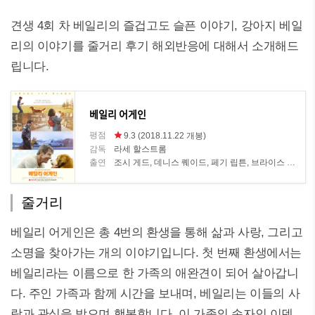
견생 4회 차 베일리의 즐겁고도 슬픈 이야기, 강아지 베일
리의 이야기를 줄거리 후기 해외반응에 대해서 소개해드
립니다.
베일리 어게인
평점
9.3 (2018.11.22 개봉)
감독
라세 할스트롬
출연
조시 게드, 데니스 퀘이드, 페기 립튼, 브라이스 게이사, K.J 아파, 줄리엣 라일런스, 브릿 로버트슨, 루크 커비, 가브리엘 로즈, 마이클 보프셰버, 로건 밀러, 푸치 홀
줄거리
베일리 어게인은 총 4번의 환생을 통해 삶과 사랑, 그리고
소명을 찾아가는 개의 이야기입니다. 첫 번째 환생에서는
베일리라는 이름으로 한 가족의 애완견이 되어 살아갑니
다. 주인 가족과 함께 시간을 보내며, 베일리는 이들의 사
랑과 관심을 받으며 행복합니다. 이 가족의 손자인 이덴