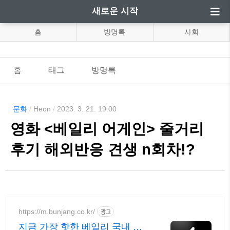
새로운 시작
홈
방명록
사회
홈
태그
방명록
문화
/
Heon
/
2023. 3. 21. 19:00
영화 <베일리 어게인> 줄거리
후기 해외반응 견생 n회차!?
https://m.bunjang.co.kr/
광고
지금 가장 핫한 베일리 국내 최