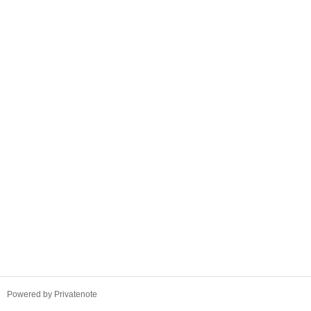
TistoryWhaleSkin3.4
Powered by Privatenote