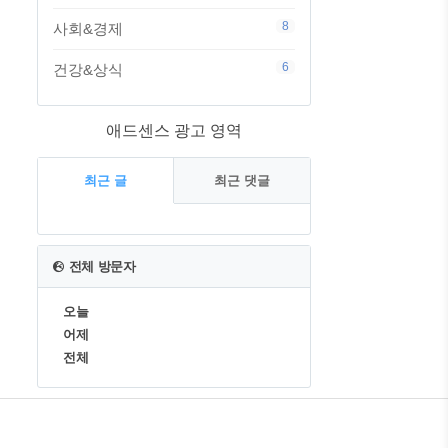
8
사회&경제
6
건강&상식
애드센스 광고 영역
최근 글
최근 댓글
최
근
전체 방문자
글
오늘
어제
전체