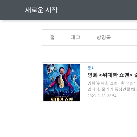
새로운 시작
홈
태그
방명록
문화
영화 <위대한 쇼맨>
영화 '위대한 쇼맨', 휴 
입니다. 줄거리 등장인물 해외
즈니스의 창시자이자, 꿈의 
2023. 3. 23. 22:54
널 뮤지컬 영화 . 이후 다시
다야까지 할리우드 최고의 
더욱 풍성해진 비주얼과 스토
는 물론, 감동까지 선사할 것이다