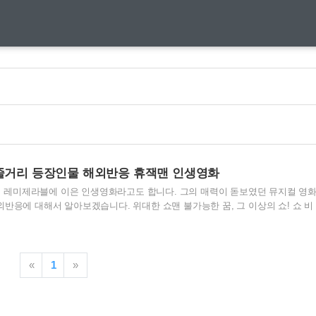
 줄거리 등장인물 해외반응 휴잭맨 인생영화
잭맨의 레미제라블에 이은 인생영화라고도 합니다. 그의 매력이 돋보였던 뮤지컬 영
반응에 대해서 알아보겠습니다. 위대한 쇼맨 불가능한 꿈, 그 이상의 쇼! 쇼 비
무대로 전세계를 매료시킨 남자 ‘바넘’의 이야기에서 영감을 받아 탄생한 오리지
 뮤지컬 영화로 돌아온 휴 잭맨부터 잭 에프론, 미셸 윌리엄스, 레베카 퍼거슨, 젠
배우들이 합류해 환상적인 앙상블을 선보인다. 여기에 제작진과 작사팀의 합류로
리, 음악까지 선보일 은 ‘우리는 누구나 특별하다’는 메시지로 관객들에게 재미
«
1
»
. THIS IS ME! 우리는 누구나 특별하..