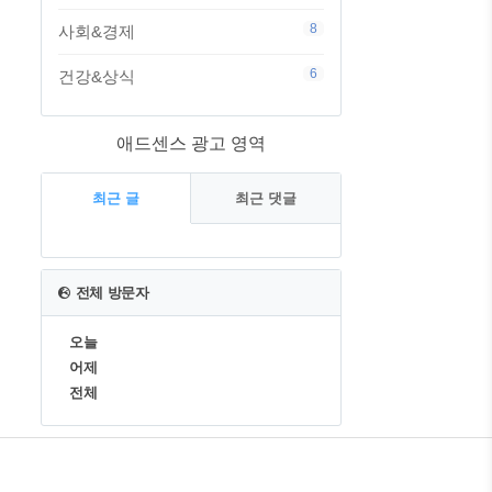
8
사회&경제
6
건강&상식
애드센스 광고 영역
최근 글
최근 댓글
최
근
전체 방문자
글
오늘
어제
전체