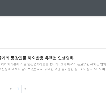
 줄거리 등장인물 해외반응 휴잭맨 인생영화
잭맨의 레미제라블에 이은 인생영화라고도 합니다. 그의 매력이 돋보였던 뮤지컬 영
반응에 대해서 알아보겠습니다. 위대한 쇼맨 불가능한 꿈, 그 이상의 쇼! 쇼 비
무대로 전세계를 매료시킨 남자 ‘바넘’의 이야기에서 영감을 받아 탄생한 오리지
 뮤지컬 영화로 돌아온 휴 잭맨부터 잭 에프론, 미셸 윌리엄스, 레베카 퍼거슨, 젠
배우들이 합류해 환상적인 앙상블을 선보인다. 여기에 제작진과 작사팀의 합류로
리, 음악까지 선보일 은 ‘우리는 누구나 특별하다’는 메시지로 관객들에게 재미
«
1
»
. THIS IS ME! 우리는 누구나 특별하..