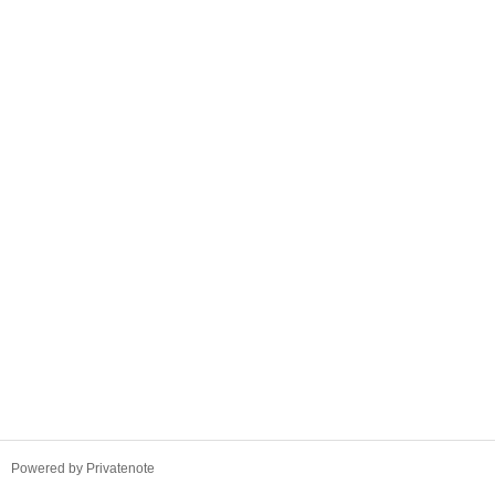
TistoryWhaleSkin3.4
Powered by Privatenote