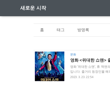
새로운 시작
홈
태그
방명록
문화
영화 <위대한 쇼맨>
영화 '위대한 쇼맨', 휴 
입니다. 줄거리 등장인물 해외
즈니스의 창시자이자, 꿈의 
2023. 3. 23. 22:54
널 뮤지컬 영화 . 이후 다시
다야까지 할리우드 최고의 
더욱 풍성해진 비주얼과 스토
는 물론, 감동까지 선사할 것이다