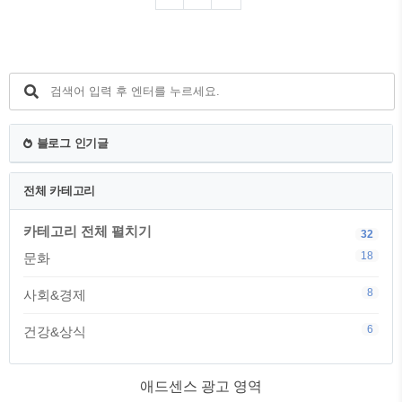
생 친구가 연결시켜 준 고액 과외 자리는
모처럼 싹튼 고정수입의 희망이다. 온 가
족의 도움과 기대 속에 박사장(이선균) 집
으로 향하는 기우. 글로벌 IT기업 CEO인
박사장의 저택에 도착하자 젊고 아름다운
사모님 연교(조여정)가 기우를 맞이한다.
그러나 이렇게 시작된 두 가족의 만남 뒤
로, 걷잡을 수 없는 사건이 기다리고 있었
블로그 인기글
으니… 평점 7.9 (2019.05.30 개봉) 감독 봉
준호 출연 송강호, 이선균, 조여정, 최우
식,..
전체 카테고리
카테고리 전체 펼치기
32
18
문화
8
사회&경제
6
건강&상식
애드센스 광고 영역