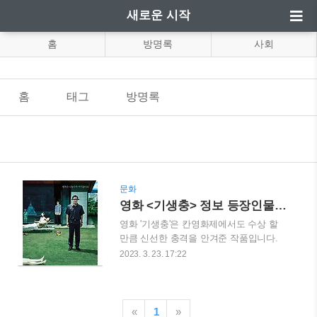
새로운 시작
홈
방명록
사회
홈
태그
방명록
문화
영화 <기생충> 정보 등장인물 해외반응 코미디에서 서스펜스까지
영화 '기생충'은 칸영화제에서도 수상 할
만큼 신선한 충격을 안겨준 작품입니다.
개봉 한지는 어느덧 4년이 지났지만 정보
2023. 3. 23. 17:22
등장인물 해외반응을 알아보았습니다. 기
생충 “폐 끼치고 싶진 않았어요” 전원백수
로 살 길 막막하지만 사이는 좋은 기택(송
강호) 가족. 장남 기우(최우식)에게 명문대
«
1
»